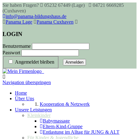
Sie haben Fragen?
05232 67449 (Lage)
04721 6669285
(Cuxhaven)
info@panama-bildungshaus.de
Panama Lage
Panama Cuxhaven
LOGIN
Benutzername
Passwort
Angemeldet bleiben
Anmelden
Navigation überspringen
Home
Über Uns
Kooperation & Netzwerk
Unsere Leistungen
Kleinkinder
Babymassage
Eltern-Kind-Gruppe
Entlastung im Alltag für JUNG & ALT
Für Kinder & Jugendliche